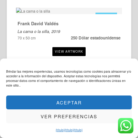
EN VENTA
Frank David Valdés
La cama o la silla, 2019
250 Dólar estadounidense
70 x 50 cm
Brindar las mejores experiencias, usamos tecnologías como cookies para almacenar y/o
acceder a la información del dispositivo. Aceptar estas tecnologías nos permitirá
procesar datos como el comportamiento de navegación o identificaciones únicas en
este sitio..
EN VENTA
Frank David Valdés
¿Cuántas pirámides hay aquí??, 2018
ACEPTAR
250 Dólar estadounidense
70 x 50 cm
VER PREFERENCIAS
{título}
{título}
{título}