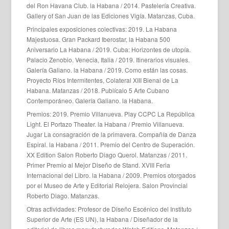
del Ron Havana Club. la Habana / 2014. Pastelería Creativa.
Gallery of San Juan de las Ediciones Vigía. Matanzas, Cuba.
Principales exposiciones colectivas: 2019. La Habana
Majestuosa. Gran Packard Iberostar, la Habana 500
Aniversario La Habana / 2019. Cuba: Horizontes de utopía.
Palacio Zenobio. Venecia, Italia / 2019. Itinerarios visuales.
Galería Galiano. la Habana / 2019. Como están las cosas.
Proyecto Ríos Intermitentes, Colateral XIII Bienal de La
Habana. Matanzas / 2018. Publícalo 5 Arte Cubano
Contemporáneo. Galería Galiano. la Habana.
Premios: 2019. Premio Villanueva. Play CCPC La República
Light. El Portazo Theater. la Habana / Premio Villanueva.
Jugar La consagración de la primavera. Compañía de Danza
Espiral. la Habana / 2011. Premio del Centro de Superación.
XX Edition Salon Roberto Diago Querol. Matanzas / 2011.
Primer Premio al Mejor Diseño de Stand. XVIII Feria
Internacional del Libro. la Habana / 2009. Premios otorgados
por el Museo de Arte y Editorial Relojera. Salon Provincial
Roberto Diago. Matanzas.
Otras actividades: Profesor de Diseño Escénico del Instituto
Superior de Arte (ES UN), la Habana / Diseñador de la