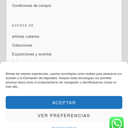
Condiciones de compra
ACERCA DE
artistas cubanos
Colecciones
Exposiciones y eventos
Sobre nosotros
Contacto
Brindar las mejores experiencias, usamos tecnologías como cookies para almacenar y/o
acceder a la información del dispositivo. Aceptar estas tecnologías nos permitirá
procesar datos como el comportamiento de navegación o identificaciones únicas en
este sitio..
IDIOMA
ACEPTAR
ArteMorfosis es una marca de
Cubisima.com AG
© 2014 - 2026
ArteMorfosis
. Reservados todos los derechos.
VER PREFERENCIAS
Legal y Privacidad
Instagram
Facebook
Youtube
WhatsApp