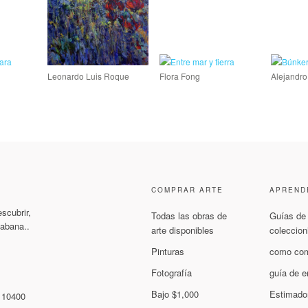
Leonardo Luis Roque
Flora Fong
Alejandro
COMPRAR ARTE
APREND
scubrir,
Todas las obras de
Guías de
Habana..
arte disponibles
coleccion
Pinturas
como com
Fotografía
guía de e
Bajo $1,000
Estimador
P 10400