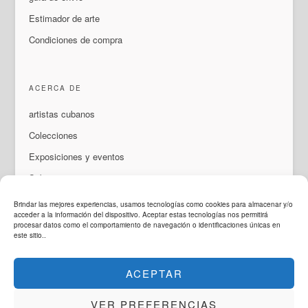
Estimador de arte
Condiciones de compra
ACERCA DE
artistas cubanos
Colecciones
Exposiciones y eventos
Sobre nosotros
Contacto
Brindar las mejores experiencias, usamos tecnologías como cookies para almacenar y/o
acceder a la información del dispositivo. Aceptar estas tecnologías nos permitirá
procesar datos como el comportamiento de navegación o identificaciones únicas en
este sitio..
IDIOMA
ACEPTAR
ArteMorfosis es una marca de
Cubisima.com AG
© 2014 - 2026
ArteMorfosis
. Reservados todos los derechos.
VER PREFERENCIAS