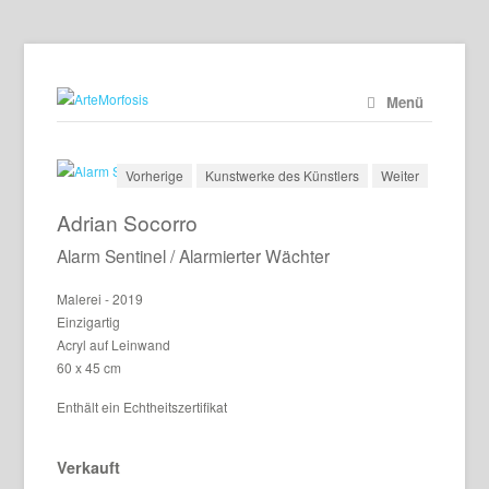
Menü
Vorherige
Kunstwerke des Künstlers
Weiter
Adrian Socorro
Alarm Sentinel / Alarmierter Wächter
Malerei - 2019
Einzigartig
Acryl auf Leinwand
60 x 45 cm
Enthält ein Echtheitszertifikat
Verkauft