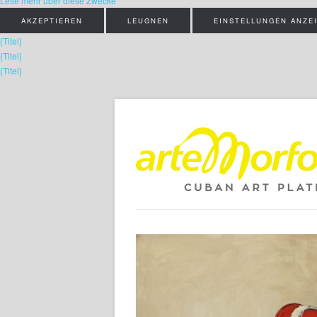
Lese mehr über diese Zwecke
AKZEPTIEREN
LEUGNEN
EINSTELLUNGEN ANZE
{Titel}
{Titel}
{Titel}