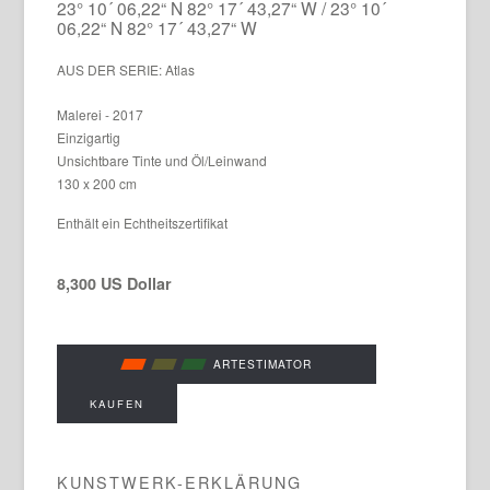
23° 10´ 06,22“ N 82° 17´ 43,27“ W / 23° 10´
06,22“ N 82° 17´ 43,27“ W
AUS DER SERIE: Atlas
Malerei - 2017
Einzigartig
Unsichtbare Tinte und Öl/Leinwand
130 x 200 cm
Enthält ein Echtheitszertifikat
8,300 US Dollar
ARTESTIMATOR
KAUFEN
KUNSTWERK-ERKLÄRUNG