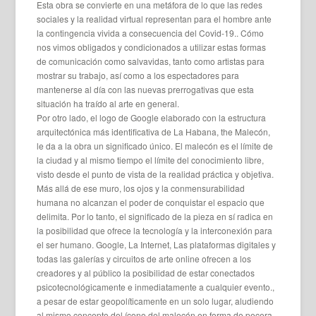
Esta obra se convierte en una metáfora de lo que las redes
sociales y la realidad virtual representan para el hombre ante
la contingencia vivida a consecuencia del Covid-19.. Cómo
nos vimos obligados y condicionados a utilizar estas formas
de comunicación como salvavidas, tanto como artistas para
mostrar su trabajo, así como a los espectadores para
mantenerse al día con las nuevas prerrogativas que esta
situación ha traído al arte en general.
Por otro lado, el logo de Google elaborado con la estructura
arquitectónica más identificativa de La Habana, the Malecón,
le da a la obra un significado único. El malecón es el límite de
la ciudad y al mismo tiempo el límite del conocimiento libre,
visto desde el punto de vista de la realidad práctica y objetiva.
Más allá de ese muro, los ojos y la conmensurabilidad
humana no alcanzan el poder de conquistar el espacio que
delimita. Por lo tanto, el significado de la pieza en sí radica en
la posibilidad que ofrece la tecnología y la interconexión para
el ser humano. Google, La Internet, Las plataformas digitales y
todas las galerías y circuitos de arte online ofrecen a los
creadores y al público la posibilidad de estar conectados
psicotecnológicamente e inmediatamente a cualquier evento.,
a pesar de estar geopolíticamente en un solo lugar, aludiendo
al mismo concepto del ícono del malecón en forma de pecera