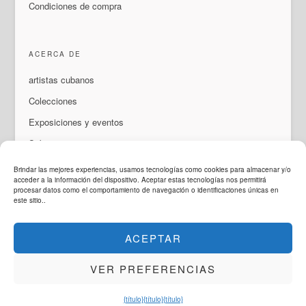
Condiciones de compra
ACERCA DE
artistas cubanos
Colecciones
Exposiciones y eventos
Sobre nosotros
Contacto
Brindar las mejores experiencias, usamos tecnologías como cookies para almacenar y/o
acceder a la información del dispositivo. Aceptar estas tecnologías nos permitirá
procesar datos como el comportamiento de navegación o identificaciones únicas en
este sitio..
IDIOMA
ACEPTAR
ArteMorfosis es una marca de
Cubisima.com AG
© 2014 - 2026
ArteMorfosis
. Reservados todos los derechos.
VER PREFERENCIAS
Legal y Privacidad
Instagram
Facebook
Youtube
WhatsApp
{título}
{título}
{título}