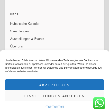
ÜBER
Kubanische Künstler
Sammlungen
Ausstellungen & Events
Über uns
Wenden An
Um die besten Erlebnisse zu bieten, Wir verwenden Technologien wie Cookies, um
Geräteinformationen zu speichern und/oder darauf zuzugreifen. Wenn Sie diesen
Technologien zustimmen, können wir Daten wie das Surfverhalten oder eindeutige IDs
auf dieser Website verarbeiten.
SPRACHE
ArteMorfosis ist eine Marke der
Cubisima.com AG
AKZEPTIEREN
© 2014 - 2026
ArteMorfosis
. Alle Rechte vorbehalten.
Rechtliches und Datenschutz
EINSTELLUNGEN ANZEIGEN
Instagram
Facebook
YouTube
WhatsApp
{Titel}
{Titel}
{Titel}