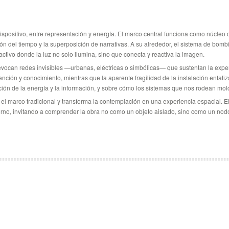
dispositivo, entre representación y energía. El marco central funciona como núcleo
ión del tiempo y la superposición de narrativas. A su alrededor, el sistema de bom
ctivo donde la luz no solo ilumina, sino que conecta y reactiva la imagen.
 evocan redes invisibles —urbanas, eléctricas o simbólicas— que sustentan la exp
nción y conocimiento, mientras que la aparente fragilidad de la instalación enfati
ación de la energía y la información, y sobre cómo los sistemas que nos rodean mo
e el marco tradicional y transforma la contemplación en una experiencia espacial. E
rno, invitando a comprender la obra no como un objeto aislado, sino como un nod