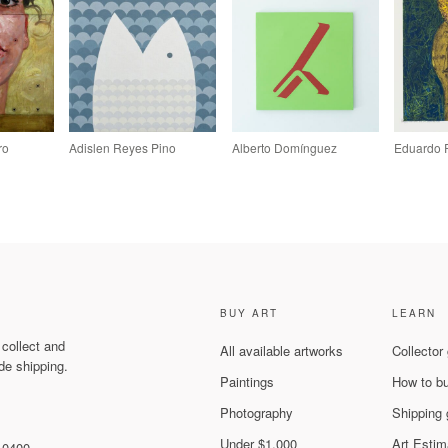
ro
Adislen Reyes Pino
Alberto Domínguez
Eduardo 
BUY ART
LEARN
 collect and
All available artworks
Collector
de shipping.
Paintings
How to b
Photography
Shipping 
Under $1,000
Art Estim
 10400