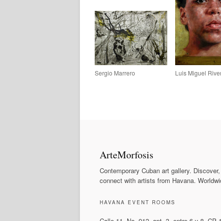
Sergio Marrero
Luis Miguel Rive
ArteMorfosis
Contemporary Cuban art gallery. Discover,
connect with artists from Havana. Worldwi
HAVANA EVENT ROOMS
Calle 11, No. 912, apt. 3, entre 6 y 8. CP