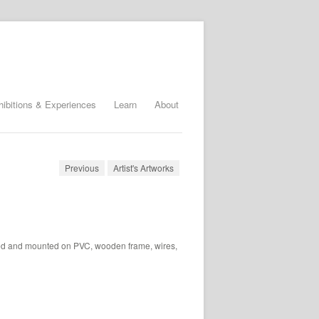
hibitions & Experiences
Learn
About
Previous
Artist's Artworks
ated and mounted on PVC, wooden frame, wires,