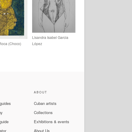
Lisandra Isabel Garcia
Roca (Choco)
López
ABOUT
 guides
Cuban artists
uy
Collections
guide
Exhibitions & events
ator
About Us